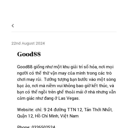
22nd August 2024
Good88
Good88 giống như một khu giải trí số hóa, nơi mọi
người có thể thử vận may của mình trong các trò
chơi may rủi. Tưởng tượng bạn bước vào một sòng
bạc ảo, nơi mà niềm vui không bao giờ kết thúc, và
bạn có thể ngồi trên ghế thoải mái ở nhà nhưng vẫn
cảm giác như đang ở Las Vegas.
Website: chỉ: 9 24 đường TTN 12, Tân Thới Nhất,
Quận 12, Hồ Chí Minh, Việt Nam
Phone: 0326502524